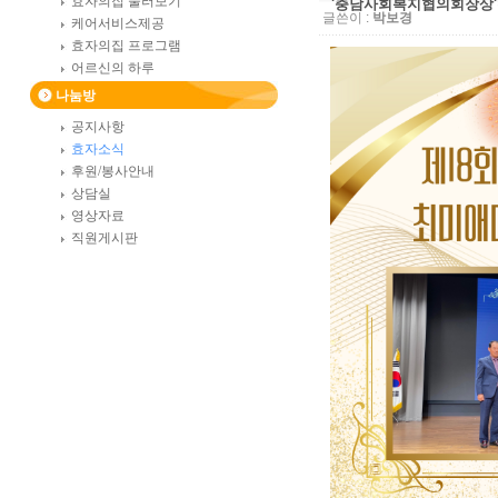
효자의집 둘러보기
'충남사회복지협의회장상
글쓴이 :
박보경
케어서비스제공
효자의집 프로그램
어르신의 하루
나눔방
공지사항
효자소식
후원/봉사안내
상담실
영상자료
직원게시판