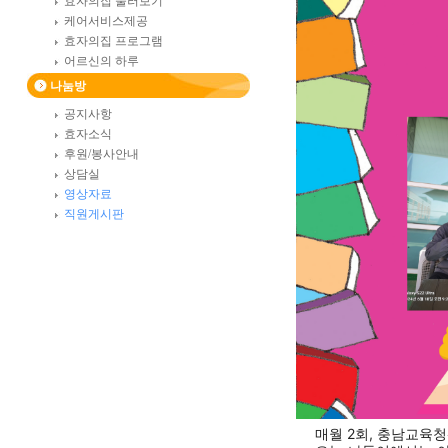
효자의집 둘러보기
케어서비스제공
효자의집 프로그램
어르신의 하루
나눔방
공지사항
효자소식
후원/봉사안내
상담실
영상자료
직원게시판
매월 2회, 충남교육