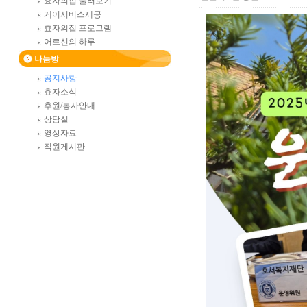
효자의집 둘러보기
케어서비스제공
효자의집 프로그램
어르신의 하루
나눔방
공지사항
효자소식
후원/봉사안내
상담실
영상자료
직원게시판